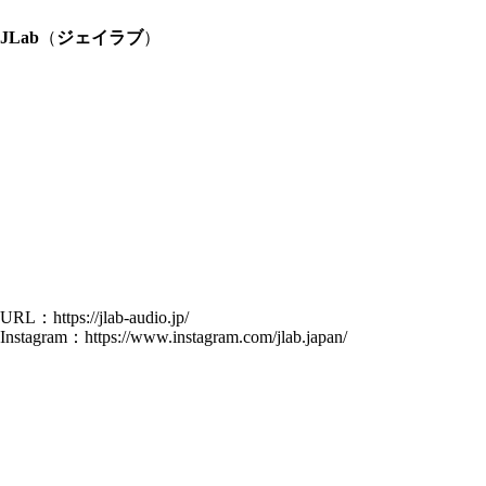
JLab
（
ジェイラブ
）
URL：
https://jlab-audio.jp/
Instagram：
https://www.instagram.com/jlab.japan/