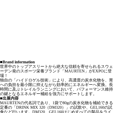
■Brand information
世界中のトップアスリートから絶大な信頼を寄せられるスウェ
ーデン発のスポーツ栄養ブランド「MAURTEN」がEXPOに登
場！
独自の「ハイドロゲル技術」により、高濃度の炭水化物を、胃
への負担を最小限に抑えながら効率的にエネルギーへ変換。長
時間に及ぶトレイルランニングにおいて、パフォーマンス維持
の鍵となるエネルギー補給を強力にサポートします。
■出展内容
MAURTENの代名詞であり、1袋で80gの炭水化物を補給できる
定番の「DRINK MIX 320（DM320）」の試飲や、GEL160の試
食など行います。DM320、GEL160はじめすべての製品をライ