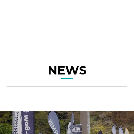
TRAIL OPEN AIR
DEMO 10テスト
2024年4月1日 開催決定
NEWS
ABOUT
EVENT
概要
イベント
BRAND
GALLERY
出店ブース
フォトギャラリー
ACCESS
CONTACT