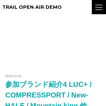
TRAIL OPEN AIR DEMO
BLOG
ブログ
ABOUT
EVENT
概要
イベント
BLOG
BRAND
ブログ
出店ブース
2026.03.10
GALLERY
ACCESS
参加ブランド紹介4 LUC+ /
フォトギャラリー
アクセス
COMPRESSPORT / New-
Q&A
CONTACT
よくあるご質問
お問い合わせ
HALE / Mountain king 他