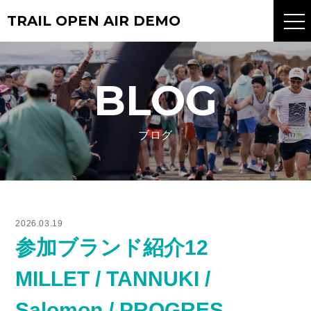
TRAIL OPEN AIR DEMO
BLOG
ブログ
ABOUT
EVENT
概要
イベント
BLOG
BRAND
ブログ
出店ブース
2026.03.19
GALLERY
ACCESS
参加ブランド紹介12
フォトギャラリー
アクセス
MILLET / TANNUKI /
Q&A
CONTACT
よくあるご質問
お問い合わせ
Salomon / PROGRES